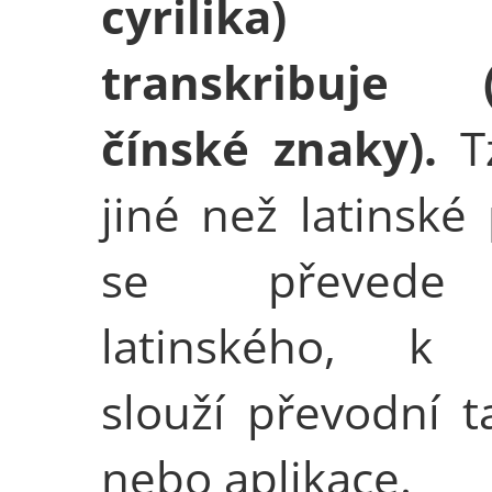
cyrilika) 
transkribuje (
čínské znaky).
Tz
jiné než latinské
se převed
latinského, k
slouží převodní t
nebo aplikace.