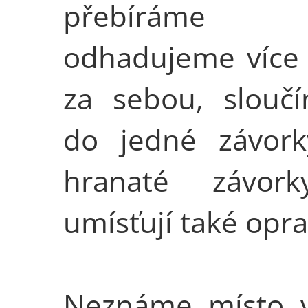
přebíráme 
odhadujeme více
za sebou, slouč
do jedné závork
hranaté závor
umísťují také opra
Neznáme místo v