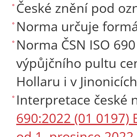
České znění pod oz
Norma určuje formál
Norma ČSN ISO 690 
výpůjčního pultu ce
Hollaru i v Jinonicích
Interpretace české
690:2022 (01 0197) B
od 1. prosince 2022