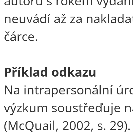
autorů s rokem vydání
neuvádí až za nakladat
čárce.
Příklad odkazu
Na intrapersonální úr
výzkum soustřeďuje n
(McQuail, 2002, s. 29)