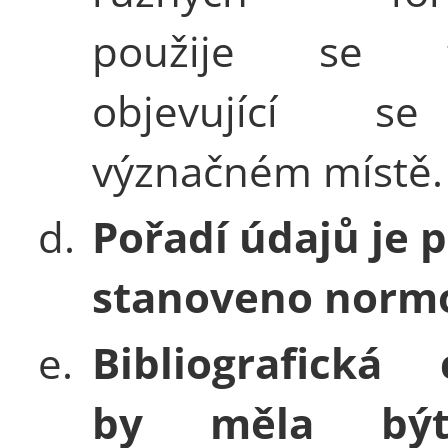
použije se f
objevující s
význačném místě.
d.
Pořadí údajů je 
stanoveno norm
e.
Bibliografická 
by měla bý