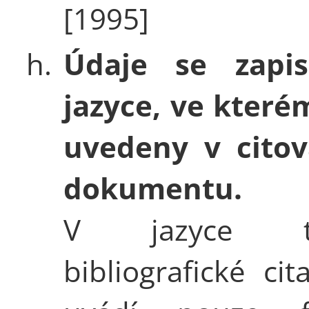
[1995]
h.
Údaje se zapis
jazyce, ve které
uvedeny v cito
dokumentu.
V jazyce tv
bibliografické cit