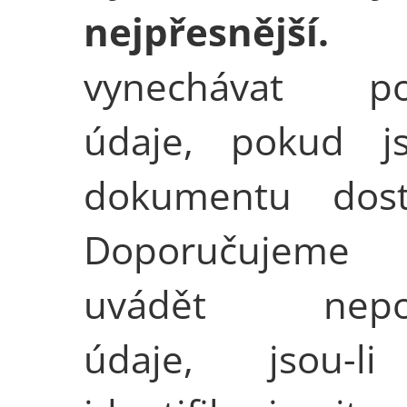
nejpřesnější
vynechávat po
údaje, pokud j
dokumentu dost
Doporučujeme
uvádět nepov
údaje, jsou-l