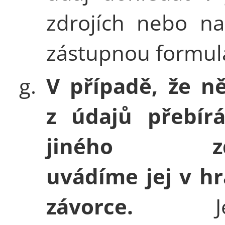
zdrojích nebo na
zástupnou formula
g.
V případě, že n
z údajů přebír
jiného zdr
uvádíme jej v h
závorce.
Jest