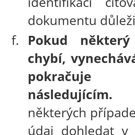
identifikaci cito
dokumentu důleži
f.
Pokud některý
chybí, vynecháv
pokračuje
následujíc
některých případe
údaj dohledat v 