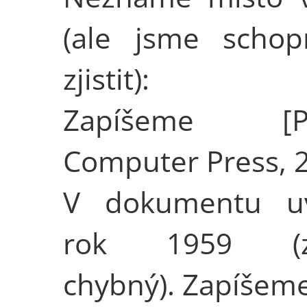
(ale jsme schop
zjistit):
Zapíšeme [Pr
Computer Press, 
V dokumentu u
rok 1959 (zj
chybný). Zapíšem