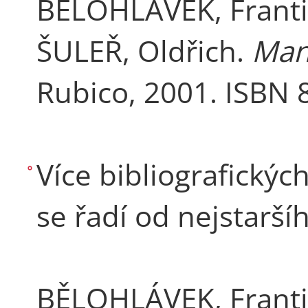
BĚLOHLÁVEK, Franti
ŠULEŘ, Oldřich.
Man
Rubico, 2001. ISBN 
Více bibliografickýc
se řadí od nejstarš
BĚLOHLÁVEK, Frant