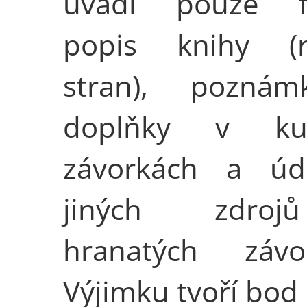
uvádí pouze fy
popis knihy (r
stran), pozná
doplňky v kul
závorkách a úd
jiných zdro
hranatých závor
Výjimku tvoří bod 