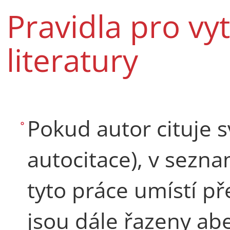
Pravidla pro v
literatury
Pokud autor cituje sv
autocitace), v sezna
tyto práce umístí p
jsou dále řazeny ab