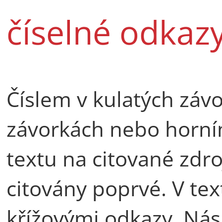
číselné odkaz
Číslem v kulatých záv
závorkách nebo horn
textu na citované zdro
citovány poprvé. V te
křížovými odkazy. Ná