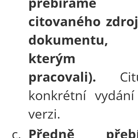
přebírám
citovaného zdroj
dokumentu
kterým j
pracovali).
Ci
konkrétní vydán
verzi.
c.
Předně přebí