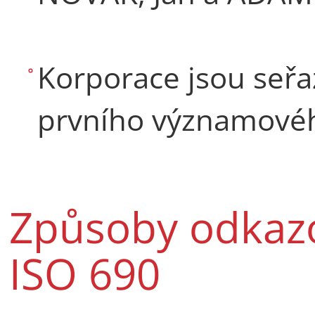
Korporace jsou seř
prvního významovéh
Způsoby odkazo
ISO 690